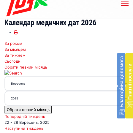
Календар медичних дат 2026
За роком
Бл
За місяцем
до
За тижнем
Благодійна допомога
Сьогодні
Підт
Платні послуги
Обрати певний місяць
діял
екст
меди
‹
‹
доп
в
Укра
благ
Обрати певний місяць
доп
Вря
Попередній тиждень
біл
22 - 28 Вересень, 2025
житт
Наступний тиждень