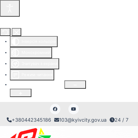
Інструменти доступності
Інверсія кольорів
Монохромний
Зчитувач з екрана
Режим читання
Розмір шрифту
100
%
+380442345186
103@kyivcity.gov.ua
24 / 7