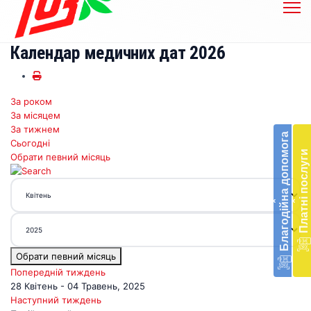
Календар медичних дат 2026
За роком
Бл
За місяцем
до
За тижнем
Благодійна допомога
Сьогодні
Підт
Платні послуги
Обрати певний місяць
діял
екст
меди
‹
‹
доп
в
Укра
благ
Обрати певний місяць
доп
Вря
Попередній тиждень
біл
28 Квітень - 04 Травень, 2025
житт
Наступний тиждень