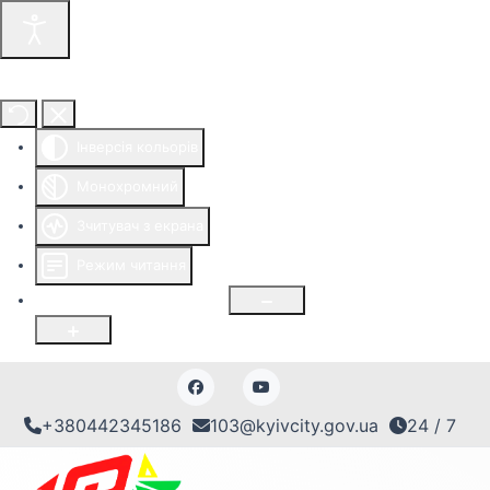
Інструменти доступності
Інверсія кольорів
Монохромний
Зчитувач з екрана
Режим читання
Розмір шрифту
100
%
+380442345186
103@kyivcity.gov.ua
24 / 7