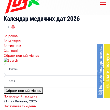
Календар медичних дат 2026
За роком
Бл
За місяцем
до
За тижнем
Благодійна допомога
Сьогодні
Підт
Платні послуги
Обрати певний місяць
діял
екст
меди
‹
‹
доп
в
Укра
благ
Обрати певний місяць
доп
Вря
Попередній тиждень
біл
21 - 27 Квітень, 2025
житт
Наступний тиждень