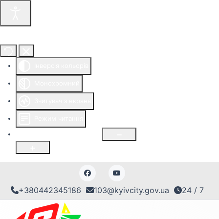
Інструменти доступності
Інверсія кольорів
Монохромний
Зчитувач з екрана
Режим читання
Розмір шрифту
100
%
+380442345186
103@kyivcity.gov.ua
24 / 7