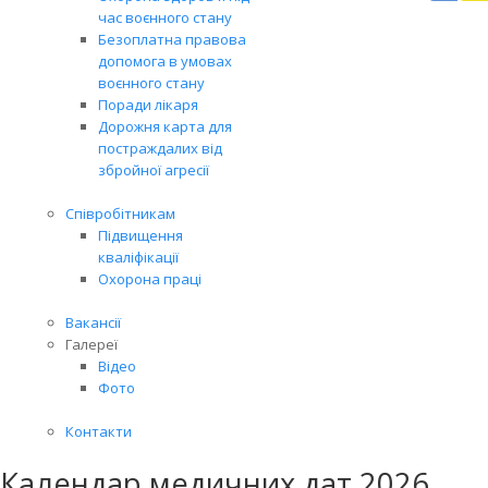
Вря
час воєнного стану
біл
Безоплатна правова
житт
допомога в умовах
раз
воєнного стану
Поради лікаря
Дорожня карта для
постраждалих від
збройної агресії
Співробітникам
Підвищення
кваліфікації
Охорона праці
Вакансії
Галереї
Відео
Фото
Контакти
Календар медичних дат 2026