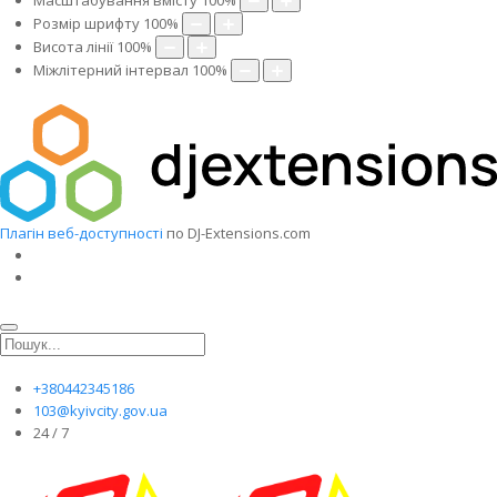
Масштабування вмісту
100
%
Розмір шрифту
100
%
Висота лінії
100
%
Міжлітерний інтервал
100
%
Плагін веб-доступності
по DJ-Extensions.com
+380442345186
103@kyivcity.gov.ua
24 / 7