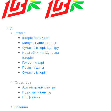
Ще
Історія
Історія "швидкої"
Минуле нашої станції
Сучасна історія Центру
Наші обличчя (Сучасна
історія)
Головні лікарі
Пам’ятні дати
Сучасна історія
Структура
Адміністрація центру
Підрозділи центру
Профспілка
Головна