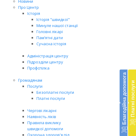
Новини
Про Центр
Історія
Історія "швидкої"
Минуле нашої станції
Головні лікарі
Пам’ятні дати
Сучасна історія
Адміністрація центру
Підрозділи центру
Бл
Профспілка
до
Благодійна допомога
Громадянам
Платні послуги
Підт
Послуги
діял
Безоплатні послуги
екст
Платні послуги
‹
‹
меди
доп
Чергові лікарні
в
Наявність ліків
Укра
Правила виклику
благ
швидкої допомоги
доп
Охорона здоров'я під