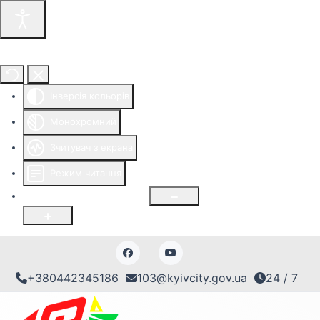
Інструменти доступності
Інверсія кольорів
Монохромний
Зчитувач з екрана
Режим читання
Розмір шрифту
100
%
+380442345186
103@kyivcity.gov.ua
24 / 7