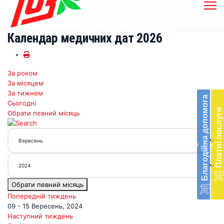
Календар медичних дат 2026
За роком
Бл
За місяцем
до
За тижнем
Благодійна допомога
Сьогодні
Підт
Платні послуги
Обрати певний місяць
діял
екст
меди
‹
‹
доп
в
Укра
благ
Обрати певний місяць
доп
Вря
Попередній тиждень
біл
09 - 15 Вересень, 2024
житт
Наступний тиждень