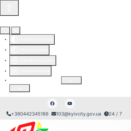
Інструменти доступності
Інверсія кольорів
Монохромний
Зчитувач з екрана
Режим читання
Розмір шрифту
100
%
+380442345186
103@kyivcity.gov.ua
24 / 7