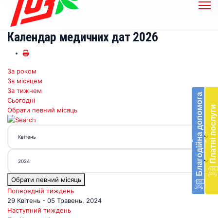
Календар медичних дат 2026
За роком
Бл
За місяцем
до
За тижнем
Благодійна допомога
Сьогодні
Підт
Платні послуги
Обрати певний місяць
діял
екст
меди
‹
‹
доп
в
Укра
благ
Обрати певний місяць
доп
Вря
Попередній тиждень
біл
29 Квітень - 05 Травень, 2024
житт
Наступний тиждень