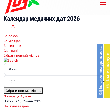
Календар медичних дат 2026
За роком
Бл
За місяцем
до
За тижнем
Благодійна допомога
Сьогодні
Підт
Платні послуги
Обрати певний місяць
діял
екст
меди
‹
‹
доп
в
Укра
благ
Обрати певний місяць
доп
Вря
Попередній день
біл
П’ятниця 15 Січень 2027
житт
Наступний день