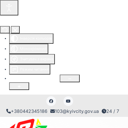
Інструменти доступності
Інверсія кольорів
Монохромний
Зчитувач з екрана
Режим читання
Розмір шрифту
100
%
+380442345186
103@kyivcity.gov.ua
24 / 7