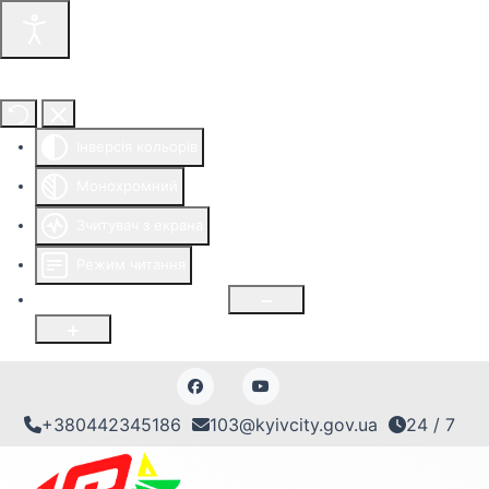
Інструменти доступності
Інверсія кольорів
Монохромний
Зчитувач з екрана
Режим читання
Розмір шрифту
100
%
+380442345186
103@kyivcity.gov.ua
24 / 7