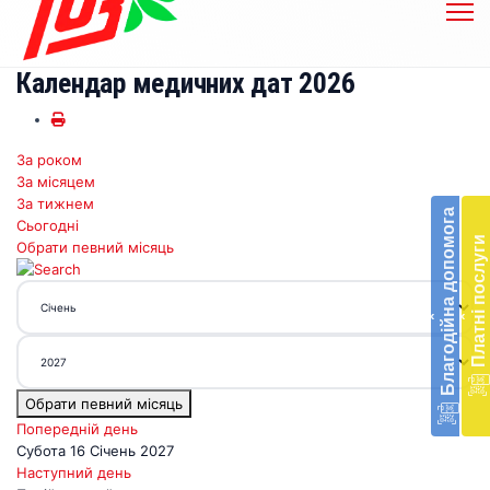
Календар медичних дат 2026
За роком
Бл
За місяцем
до
За тижнем
Благодійна допомога
Сьогодні
Підт
Платні послуги
Обрати певний місяць
діял
екст
меди
‹
‹
доп
в
Укра
благ
Обрати певний місяць
доп
Вря
Попередній день
біл
Субота 16 Січень 2027
житт
Наступний день