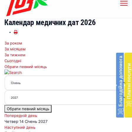
Календар медичних дат 2026
За роком
Бл
За місяцем
до
За тижнем
Благодійна допомога
Сьогодні
Підт
Платні послуги
Обрати певний місяць
діял
екст
меди
‹
‹
доп
в
Укра
благ
Обрати певний місяць
доп
Вря
Попередній день
біл
Четвер 14 Січень 2027
житт
Наступний день