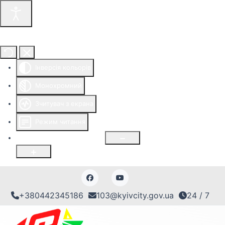
Інструменти доступності
Інверсія кольорів
Монохромний
Зчитувач з екрана
Режим читання
Розмір шрифту
100
%
+380442345186
103@kyivcity.gov.ua
24 / 7