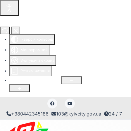
Інструменти доступності
Інверсія кольорів
Монохромний
Зчитувач з екрана
Режим читання
Розмір шрифту
100
%
+380442345186
103@kyivcity.gov.ua
24 / 7