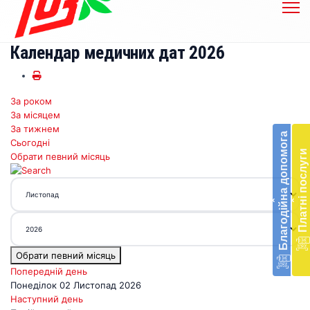
Календар медичних дат 2026
За роком
Бл
За місяцем
до
За тижнем
Благодійна допомога
Сьогодні
Підт
Платні послуги
Обрати певний місяць
діял
екст
меди
‹
‹
доп
в
Укра
благ
Обрати певний місяць
доп
Вря
Попередній день
біл
Понеділок 02 Листопад 2026
житт
Наступний день