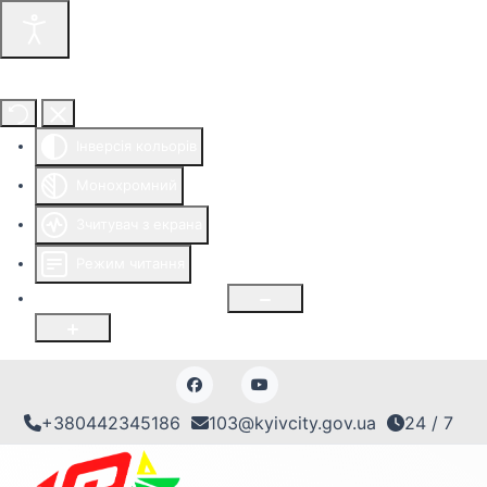
Інструменти доступності
Інверсія кольорів
Монохромний
Зчитувач з екрана
Режим читання
Розмір шрифту
100
%
+380442345186
103@kyivcity.gov.ua
24 / 7