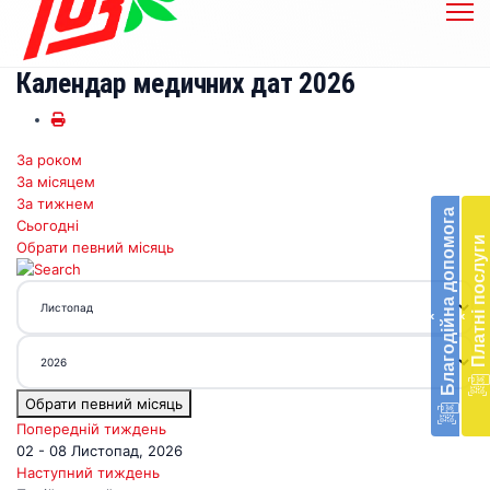
Календар медичних дат 2026
За роком
Бл
За місяцем
до
За тижнем
Благодійна допомога
Сьогодні
Підт
Платні послуги
Обрати певний місяць
діял
екст
меди
‹
‹
доп
в
Укра
благ
Обрати певний місяць
доп
Вря
Попередній тиждень
біл
02 - 08 Листопад, 2026
житт
Наступний тиждень