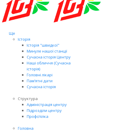
Ще
Історія
Історія "швидкої"
Минуле нашої станції
Сучасна історія Центру
Наші обличчя (Сучасна
історія)
Головні лікарі
Пам’ятні дати
Сучасна історія
Структура
Адміністрація центру
Підрозділи центру
Профспілка
Головна