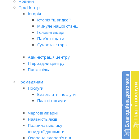
Новини
Про Центр
Історія
Історія "швидкої"
Минуле нашої станції
Головні лікарі
Пам’ятні дати
Сучасна історія
Адміністрація центру
Підрозділи центру
Бл
Профспілка
до
Благодійна допомога
Громадянам
Платні послуги
Підт
Послуги
діял
Безоплатні послуги
екст
Платні послуги
‹
‹
меди
доп
Чергові лікарні
в
Наявність ліків
Укра
Правила виклику
благ
швидкої допомоги
доп
Охорона здоров'я під