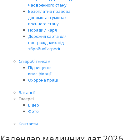
Вря
час воєнного стану
біл
Безоплатна правова
житт
допомога в умовах
раз
воєнного стану
Поради лікаря
Дорожня карта для
постраждалих від
збройної агресії
Співробітникам
Підвищення
кваліфікації
Охорона праці
Вакансії
Галереї
Відео
Фото
Контакти
Календар медичних дат 2026