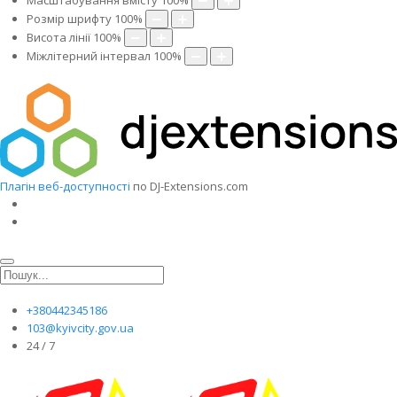
Масштабування вмісту
100
%
Розмір шрифту
100
%
Висота лінії
100
%
Міжлітерний інтервал
100
%
Плагін веб-доступності
по DJ-Extensions.com
+380442345186
103@kyivcity.gov.ua
24 / 7