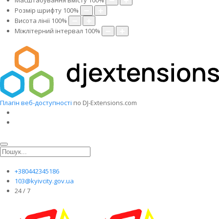
Масштабування вмісту
100
%
Розмір шрифту
100
%
Висота лінії
100
%
Міжлітерний інтервал
100
%
Плагін веб-доступності
по DJ-Extensions.com
+380442345186
103@kyivcity.gov.ua
24 / 7