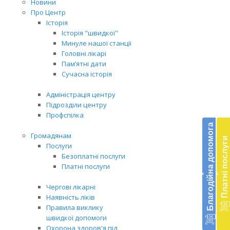
Новини
Про Центр
Історія
Історія "швидкої"
Минуле нашої станції
Головні лікарі
Пам’ятні дати
Сучасна історія
Адміністрація центру
Підрозділи центру
Бл
Профспілка
до
Благодійна допомога
Громадянам
Платні послуги
Підт
Послуги
діял
Безоплатні послуги
екст
Платні послуги
‹
‹
меди
доп
Чергові лікарні
в
Наявність ліків
Укра
Правила виклику
благ
швидкої допомоги
доп
Охорона здоров'я під