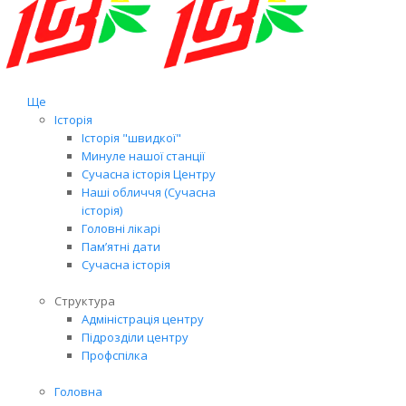
Ще
Історія
Історія "швидкої"
Минуле нашої станції
Сучасна історія Центру
Наші обличчя (Сучасна
історія)
Головні лікарі
Пам’ятні дати
Сучасна історія
Структура
Адміністрація центру
Підрозділи центру
Профспілка
Головна