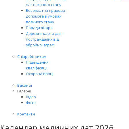
Вря
час воєнного стану
біл
Безоплатна правова
житт
допомога в умовах
раз
воєнного стану
Поради лікаря
Дорожня карта для
постраждалих від
збройної агресії
Співробітникам
Підвищення
кваліфікації
Охорона праці
Вакансії
Галереї
Відео
Фото
Контакти
Календар медичних дат 2026