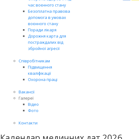
Вря
час воєнного стану
біл
Безоплатна правова
житт
допомога в умовах
раз
воєнного стану
Поради лікаря
Дорожня карта для
постраждалих від
збройної агресії
Співробітникам
Підвищення
кваліфікації
Охорона праці
Вакансії
Галереї
Відео
Фото
Контакти
Календар медичних дат 2026