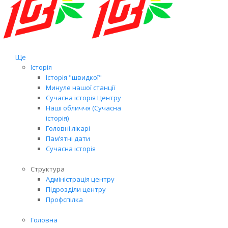
Ще
Історія
Історія "швидкої"
Минуле нашої станції
Сучасна історія Центру
Наші обличчя (Сучасна
історія)
Головні лікарі
Пам’ятні дати
Сучасна історія
Структура
Адміністрація центру
Підрозділи центру
Профспілка
Головна