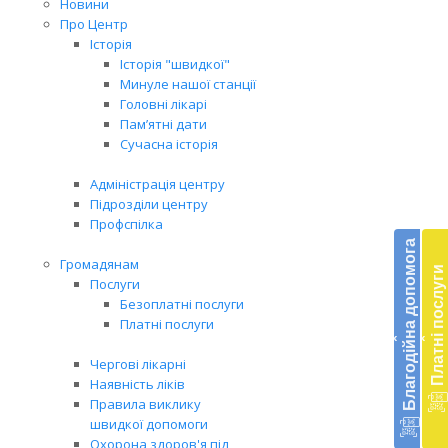
Новини
Про Центр
Історія
Історія "швидкої"
Минуле нашої станції
Головні лікарі
Пам’ятні дати
Сучасна історія
Адміністрація центру
Підрозділи центру
Бл
Профспілка
до
Благодійна допомога
Громадянам
Платні послуги
Підт
Послуги
діял
Безоплатні послуги
екст
Платні послуги
‹
‹
меди
доп
Чергові лікарні
в
Наявність ліків
Укра
Правила виклику
благ
швидкої допомоги
доп
Охорона здоров'я під