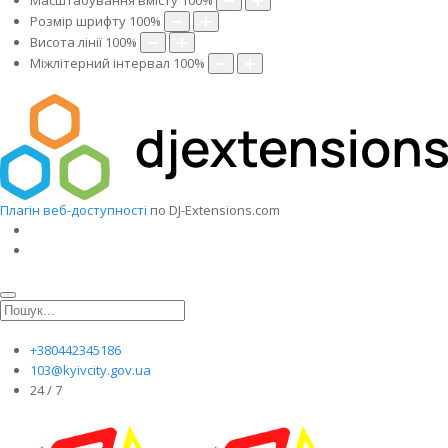
Масштабування вмісту
100
%
Розмір шрифту
100
%
Висота лінії
100
%
Міжлітерний інтервал
100
%
Плагін веб-доступності
по DJ-Extensions.com
+380442345186
103@kyivcity.gov.ua
24 / 7