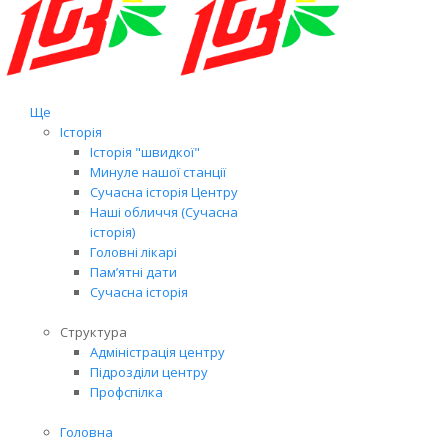
Ще
Історія
Історія "швидкої"
Минуле нашої станції
Сучасна історія Центру
Наші обличчя (Сучасна
історія)
Головні лікарі
Пам’ятні дати
Сучасна історія
Структура
Адміністрація центру
Підрозділи центру
Профспілка
Головна