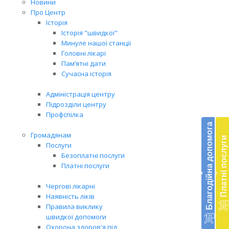
Новини
Про Центр
Історія
Історія "швидкої"
Минуле нашої станції
Головні лікарі
Пам’ятні дати
Сучасна історія
Адміністрація центру
Підрозділи центру
Бл
Профспілка
до
Благодійна допомога
Громадянам
Платні послуги
Підт
Послуги
діял
Безоплатні послуги
екст
Платні послуги
‹
‹
меди
доп
Чергові лікарні
в
Наявність ліків
Укра
Правила виклику
благ
швидкої допомоги
доп
Охорона здоров'я під