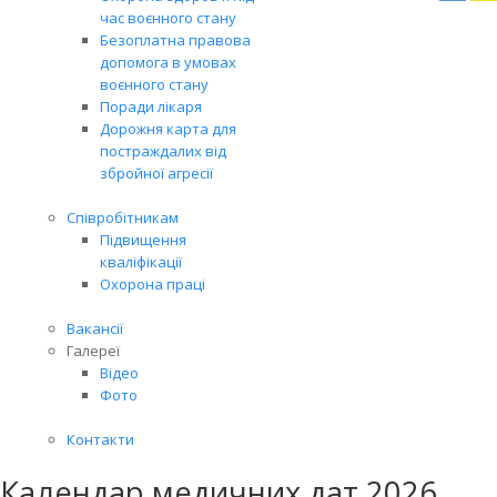
Вря
час воєнного стану
біл
Безоплатна правова
житт
допомога в умовах
раз
воєнного стану
Поради лікаря
Дорожня карта для
постраждалих від
збройної агресії
Співробітникам
Підвищення
кваліфікації
Охорона праці
Вакансії
Галереї
Відео
Фото
Контакти
Календар медичних дат 2026