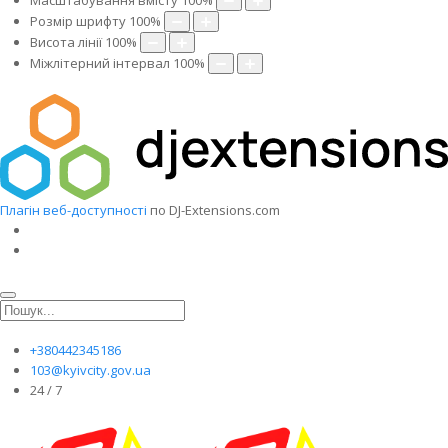
Масштабування вмісту
100
%
Розмір шрифту
100
%
Висота лінії
100
%
Міжлітерний інтервал
100
%
Плагін веб-доступності
по DJ-Extensions.com
+380442345186
103@kyivcity.gov.ua
24 / 7