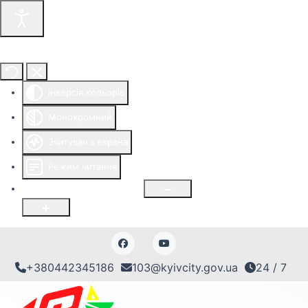
Інструменти доступності
Інверсія кольорів
Монохромний
Зчитувач з екрана
Режим читання
Розмір шрифту
100
%
+380442345186
103@kyivcity.gov.ua
24 / 7