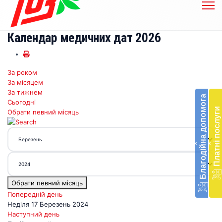
Календар медичних дат 2026
За роком
Бл
За місяцем
до
За тижнем
Благодійна допомога
Сьогодні
Підт
Платні послуги
Обрати певний місяць
діял
екст
меди
‹
‹
доп
в
Укра
благ
Обрати певний місяць
доп
Вря
Попередній день
біл
Неділя 17 Березень 2024
житт
Наступний день