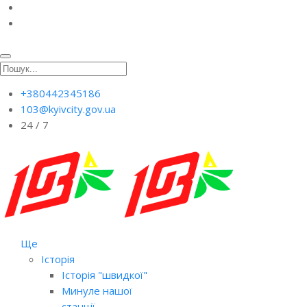
+380442345186
103@kyivcity.gov.ua
24 / 7
Ще
Історія
Історія "швидкої"
Минуле нашої
станції