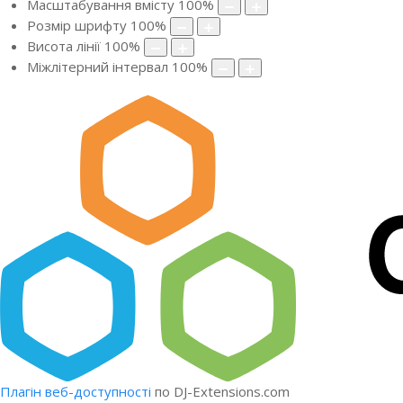
Масштабування вмісту
100
%
Розмір шрифту
100
%
Висота лінії
100
%
Міжлітерний інтервал
100
%
Плагін веб-доступності
по DJ-Extensions.com