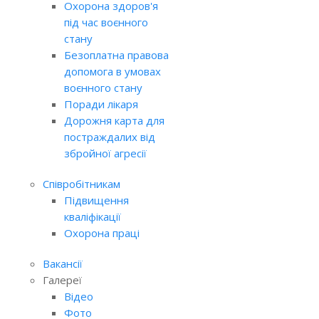
Охорона здоров'я
під час воєнного
стану
Безоплатна правова
допомога в умовах
воєнного стану
Поради лікаря
Дорожня карта для
постраждалих від
збройної агресії
Співробітникам
Підвищення
кваліфікації
Охорона праці
Вакансії
Галереї
Відео
Фото