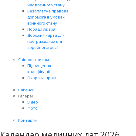
Вря
час воєнного стану
біл
Безоплатна правова
житт
допомога в умовах
раз
воєнного стану
Поради лікаря
Дорожня карта для
постраждалих від
збройної агресії
Співробітникам
Підвищення
кваліфікації
Охорона праці
Вакансії
Галереї
Відео
Фото
Контакти
Календар медичних дат 2026