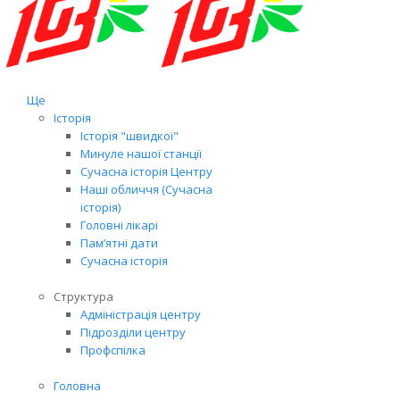
Ще
Історія
Історія "швидкої"
Минуле нашої станції
Сучасна історія Центру
Наші обличчя (Сучасна
історія)
Головні лікарі
Пам’ятні дати
Сучасна історія
Структура
Адміністрація центру
Підрозділи центру
Профспілка
Головна