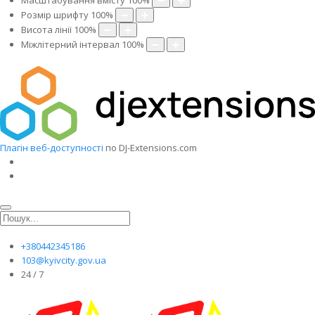
Масштабування вмісту
100
%
Розмір шрифту
100
%
Висота лінії
100
%
Міжлітерний інтервал
100
%
Плагін веб-доступності
по DJ-Extensions.com
+380442345186
103@kyivcity.gov.ua
24 / 7