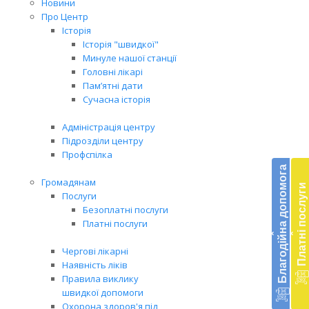
Новини
Про Центр
Історія
Історія "швидкої"
Минуле нашої станції
Головні лікарі
Пам’ятні дати
Сучасна історія
Адміністрація центру
Підрозділи центру
Бл
Профспілка
до
Благодійна допомога
Громадянам
Платні послуги
Підт
Послуги
діял
Безоплатні послуги
екст
Платні послуги
‹
‹
меди
доп
Чергові лікарні
в
Наявність ліків
Укра
Правила виклику
благ
швидкої допомоги
доп
Охорона здоров'я під