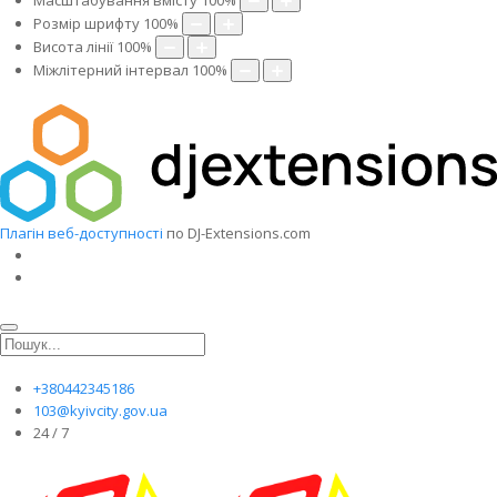
Масштабування вмісту
100
%
Розмір шрифту
100
%
Висота лінії
100
%
Міжлітерний інтервал
100
%
Плагін веб-доступності
по DJ-Extensions.com
+380442345186
103@kyivcity.gov.ua
24 / 7