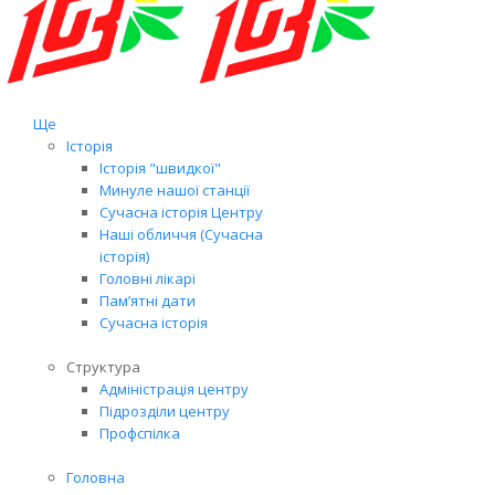
Ще
Історія
Історія "швидкої"
Минуле нашої станції
Сучасна історія Центру
Наші обличчя (Сучасна
історія)
Головні лікарі
Пам’ятні дати
Сучасна історія
Структура
Адміністрація центру
Підрозділи центру
Профспілка
Головна