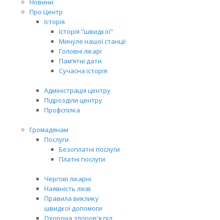
Новини
Про Центр
Історія
Історія "швидкої"
Минуле нашої станції
Головні лікарі
Пам’ятні дати
Сучасна історія
Адміністрація центру
Підрозділи центру
Профспілка
Громадянам
Послуги
Безоплатні послуги
Платні послуги
Чергові лікарні
Наявність ліків
Правила виклику
швидкої допомоги
Охорона здоров'я під