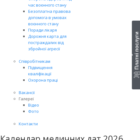
час воєнного стану
Безоплатна правова
допомога в умовах
воєнного стану
Поради лікаря
Платні послуги
Дорожня карта для
постраждалих від
збройної агресії
‹
Співробітникам
Підвищення
кваліфікації
Охорона праці
Вакансії
Галереї
Відео
Фото
Контакти
Календар медичних дат 2026