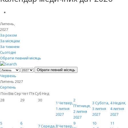
Липень,
2027
За роком
За місяцем
За тижнем
Сьогодні
Обрати певний місяць
Обрати певний місяць
Червень
Липень 2027
Серпень
Пон
Вів
Сер
Чет
П’я
Суб
Нед
28
29
30
2
1
Четвер,
3
Субота,
4
Неділя,
П'ятниця,
1 липня
3 липня
4 липня
2 липня
2027
2027
2027
2027
5
6
9
10
11
7
Середа,
8
Четвер,