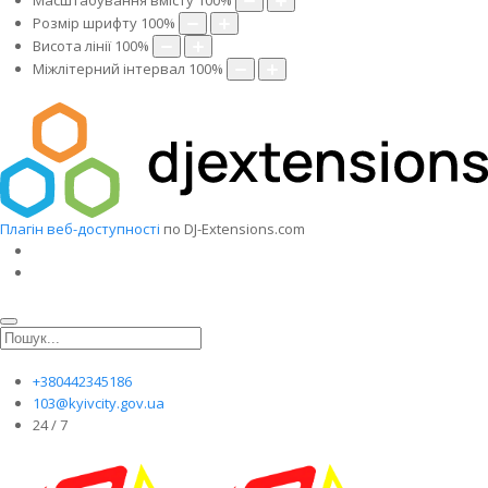
Масштабування вмісту
100
%
Розмір шрифту
100
%
Висота лінії
100
%
Міжлітерний інтервал
100
%
Плагін веб-доступності
по DJ-Extensions.com
+380442345186
103@kyivcity.gov.ua
24 / 7