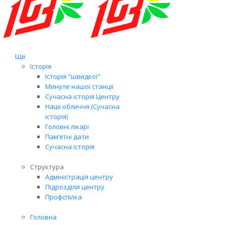
Ще
Історія
Історія "швидкої"
Минуле нашої станції
Сучасна історія Центру
Наші обличчя (Сучасна
історія)
Головні лікарі
Пам’ятні дати
Сучасна історія
Структура
Адміністрація центру
Підрозділи центру
Профспілка
Головна