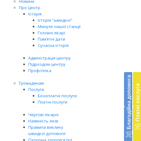
Новини
Про Центр
Історія
Історія "швидкої"
Минуле нашої станції
Головні лікарі
Пам’ятні дати
Сучасна історія
Адміністрація центру
Підрозділи центру
Бл
Профспілка
до
Благодійна допомога
Громадянам
Платні послуги
Підт
Послуги
діял
Безоплатні послуги
екст
Платні послуги
‹
‹
меди
доп
Чергові лікарні
в
Наявність ліків
Укра
Правила виклику
благ
швидкої допомоги
доп
Охорона здоров'я під