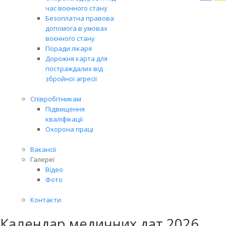
Вря
час воєнного стану
біл
Безоплатна правова
житт
допомога в умовах
раз
воєнного стану
Поради лікаря
Дорожня карта для
постраждалих від
збройної агресії
Співробітникам
Підвищення
кваліфікації
Охорона праці
Вакансії
Галереї
Відео
Фото
Контакти
Календар медичних дат 2026