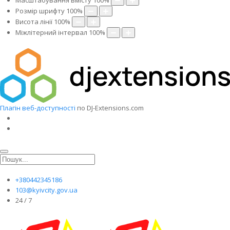
Масштабування вмісту
100
%
Розмір шрифту
100
%
Висота лінії
100
%
Міжлітерний інтервал
100
%
Плагін веб-доступності
по DJ-Extensions.com
+380442345186
103@kyivcity.gov.ua
24 / 7