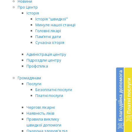
Новини
Про Центр
Історія
Історія "швидкої"
Минуле нашої станції
Головні лікарі
Пам’ятні дати
Сучасна історія
Адміністрація центру
Підрозділи центру
Бл
Профспілка
до
Благодійна допомога
Громадянам
Платні послуги
Підт
Послуги
діял
Безоплатні послуги
екст
Платні послуги
‹
‹
меди
доп
Чергові лікарні
в
Наявність ліків
Укра
Правила виклику
благ
швидкої допомоги
доп
Охорона здоров'я під