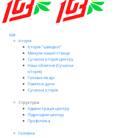
Ще
Історія
Історія "швидкої"
Минуле нашої станції
Сучасна історія Центру
Наші обличчя (Сучасна
історія)
Головні лікарі
Пам’ятні дати
Сучасна історія
Структура
Адміністрація центру
Підрозділи центру
Профспілка
Головна