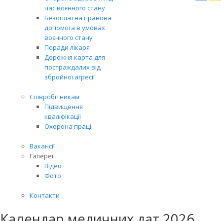
Вря
час воєнного стану
біл
Безоплатна правова
житт
допомога в умовах
раз
воєнного стану
Поради лікаря
Дорожня карта для
постраждалих від
збройної агресії
Співробітникам
Підвищення
кваліфікації
Охорона праці
Вакансії
Галереї
Відео
Фото
Контакти
Календар медичних дат 2026