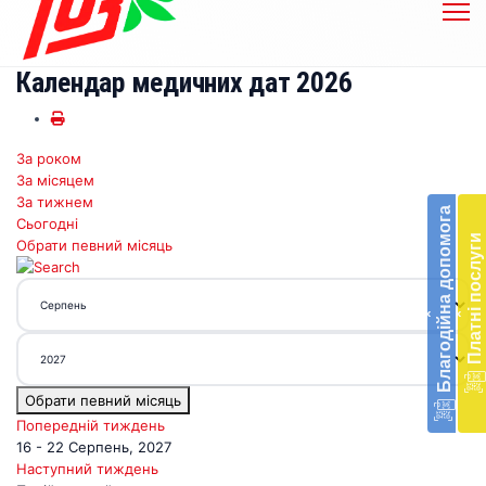
Календар медичних дат 2026
За роком
Бл
За місяцем
до
За тижнем
Благодійна допомога
Сьогодні
Підт
Платні послуги
Обрати певний місяць
діял
екст
меди
‹
‹
доп
в
Укра
благ
Обрати певний місяць
доп
Вря
Попередній тиждень
біл
16 - 22 Серпень, 2027
житт
Наступний тиждень