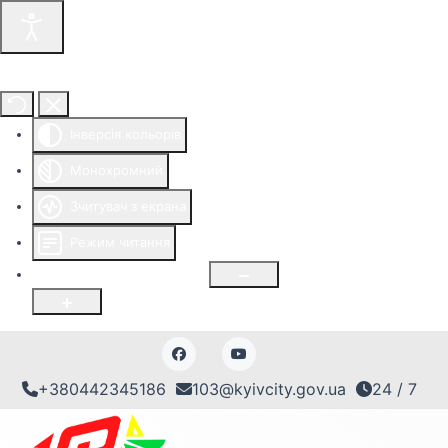
Інструменти доступності
Інверсія кольорів
Монохромний
Зчитувач з екрана
Режим читання
Розмір шрифту
100
%
+380442345186
103@kyivcity.gov.ua
24 / 7