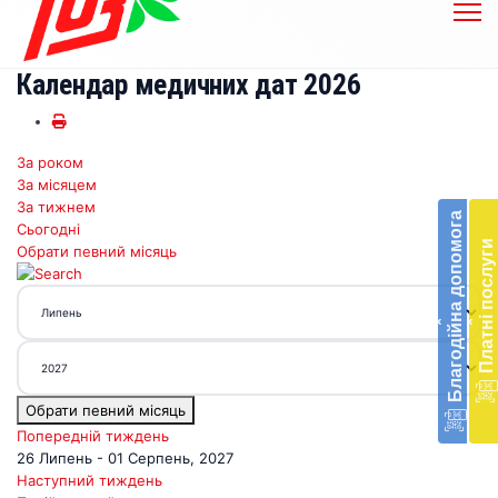
Календар медичних дат 2026
За роком
Бл
За місяцем
до
За тижнем
Благодійна допомога
Сьогодні
Підт
Платні послуги
Обрати певний місяць
діял
екст
меди
‹
‹
доп
в
Укра
благ
Обрати певний місяць
доп
Вря
Попередній тиждень
біл
26 Липень - 01 Серпень, 2027
житт
Наступний тиждень