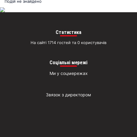
раз
Подій не знайдено
Д
Статистика
На сайті 1714 гостей та 0 користувачів
Соціальні мережі
Ми у соцмережах
Звязок з директором