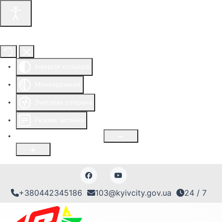
Інструменти доступності
Інверсія кольорів
Монохромний
Зчитувач з екрана
Режим читання
Розмір шрифту
100
%
+380442345186
103@kyivcity.gov.ua
24 / 7