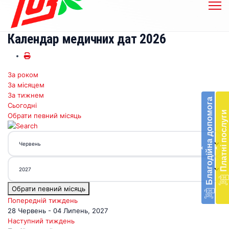
Календар медичних дат 2026
За роком
Бл
За місяцем
до
За тижнем
Благодійна допомога
Сьогодні
Підт
Платні послуги
Обрати певний місяць
діял
екст
меди
‹
‹
доп
в
Укра
благ
Обрати певний місяць
доп
Вря
Попередній тиждень
біл
28 Червень - 04 Липень, 2027
житт
Наступний тиждень