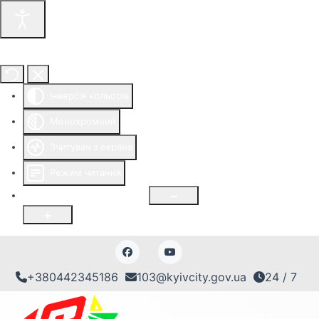
Інструменти доступності
Інверсія кольорів
Монохромний
Зчитувач з екрана
Режим читання
Розмір шрифту
100
%
+380442345186
103@kyivcity.gov.ua
24 / 7