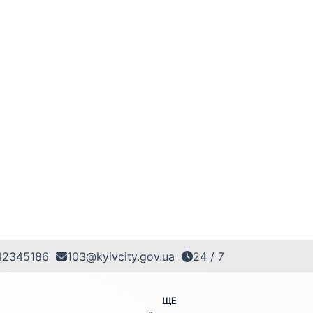
42345186
103@kyivcity.gov.ua
24 / 7
ЩЕ