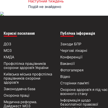
Наступний тиждень
Подій не знайдено
Корисні посилання
Публічна інформація
ДОЗ
Заходи БПР
МОЗ
Чергові лікарні
КМДА
Конференції
Профспілка працівників
Вакансії
охорони здоров’я України
Фотогалерея
Київська міська профспілка
Відео
працівників охорони
здоров'я
Сторінки пам’яті
Законодавча база
Охорона здоров'я я під час
воєнного стану
Охорона праці
Інформація щодо
Медична реформа.
безоплатної правової
Дайджест МОЗ