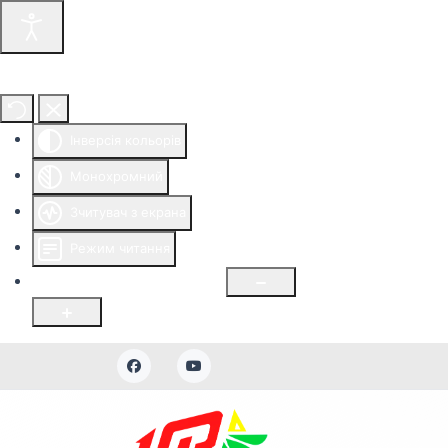
Інструменти доступності
Інверсія кольорів
Монохромний
Зчитувач з екрана
Режим читання
Розмір шрифту
100
%