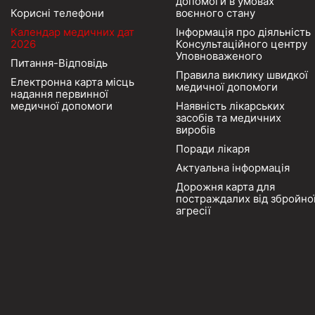
допомоги в умовах
Корисні телефони
воєнного стану
Календар медичних дат
Інформація про діяльність
2026
Консультаційного центру
Уповноваженого
Питання-Відповідь
Правила виклику швидкої
Електронна карта місць
медичної допомоги
надання первинної
медичної допомоги
Наявність лікарських
засобів та медичних
виробів
Поради лікаря
Актуальна інформація
Дорожня карта для
постраждалих від збройно
агресії