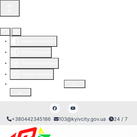
Інструменти доступності
Інверсія кольорів
Монохромний
Зчитувач з екрана
Режим читання
Розмір шрифту
100
%
+380442345186
103@kyivcity.gov.ua
24 / 7