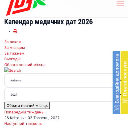
Календар медичних дат 2026
За роком
Бл
За місяцем
до
За тижнем
Благодійна допомога
Сьогодні
Підт
Платні послуги
Обрати певний місяць
діял
екст
меди
‹
‹
доп
в
Укра
благ
Обрати певний місяць
доп
Вря
Попередній тиждень
біл
26 Квітень - 02 Травень, 2027
житт
Наступний тиждень