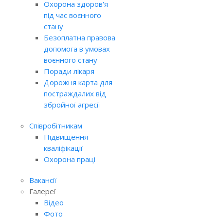
Охорона здоров'я
під час воєнного
стану
Безоплатна правова
допомога в умовах
воєнного стану
Поради лікаря
Дорожня карта для
постраждалих від
збройної агресії
Співробітникам
Підвищення
кваліфікації
Охорона праці
Вакансії
Галереї
Відео
Фото