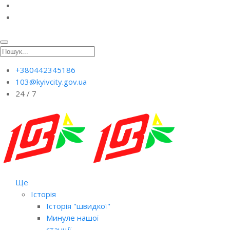
+380442345186
103@kyivcity.gov.ua
24 / 7
Ще
Історія
Історія "швидкої"
Минуле нашої
станції