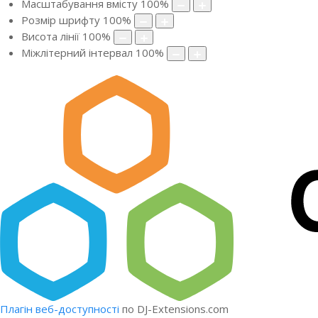
Масштабування вмісту
100
%
Розмір шрифту
100
%
Висота лінії
100
%
Міжлітерний інтервал
100
%
Плагін веб-доступності
по DJ-Extensions.com