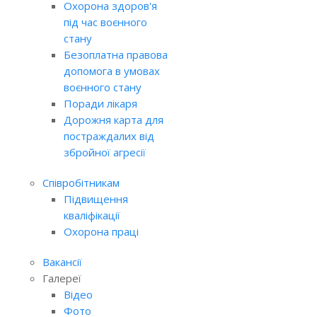
Охорона здоров'я
під час воєнного
стану
Безоплатна правова
допомога в умовах
воєнного стану
Поради лікаря
Дорожня карта для
постраждалих від
збройної агресії
Співробітникам
Підвищення
кваліфікації
Охорона праці
Вакансії
Галереї
Відео
Фото