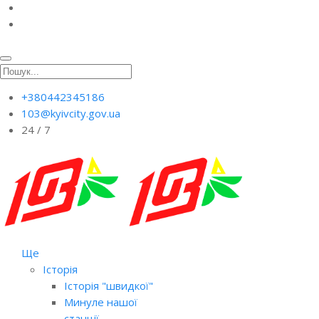
+380442345186
103@kyivcity.gov.ua
24 / 7
Ще
Історія
Історія "швидкої"
Минуле нашої
станції