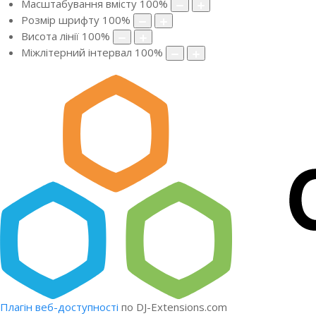
Масштабування вмісту
100
%
Розмір шрифту
100
%
Висота лінії
100
%
Міжлітерний інтервал
100
%
Плагін веб-доступності
по DJ-Extensions.com