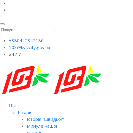
+380442345186
103@kyivcity.gov.ua
24 / 7
Ще
Історія
Історія "швидкої"
Минуле нашої
станції