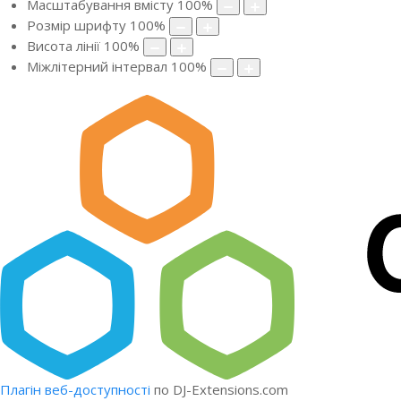
Масштабування вмісту
100
%
Розмір шрифту
100
%
Висота лінії
100
%
Міжлітерний інтервал
100
%
Плагін веб-доступності
по DJ-Extensions.com