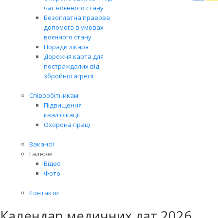
Вря
час воєнного стану
біл
Безоплатна правова
житт
допомога в умовах
раз
воєнного стану
Поради лікаря
Дорожня карта для
постраждалих від
збройної агресії
Співробітникам
Підвищення
кваліфікації
Охорона праці
Вакансії
Галереї
Відео
Фото
Контакти
Календар медичних дат 2026