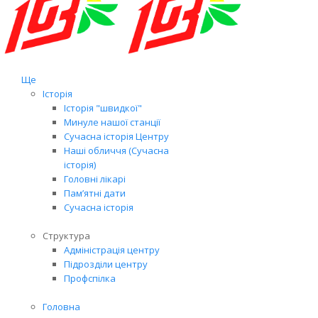
Ще
Історія
Історія "швидкої"
Минуле нашої станції
Сучасна історія Центру
Наші обличчя (Сучасна
історія)
Головні лікарі
Пам’ятні дати
Сучасна історія
Структура
Адміністрація центру
Підрозділи центру
Профспілка
Головна