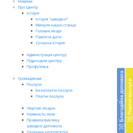
Новини
Про Центр
Історія
Історія "швидкої"
Минуле нашої станції
Головні лікарі
Пам’ятні дати
Сучасна історія
Адміністрація центру
Підрозділи центру
Бл
Профспілка
до
Благодійна допомога
Громадянам
Платні послуги
Підт
Послуги
діял
Безоплатні послуги
екст
Платні послуги
‹
‹
меди
доп
Чергові лікарні
в
Наявність ліків
Укра
Правила виклику
благ
швидкої допомоги
доп
Охорона здоров'я під