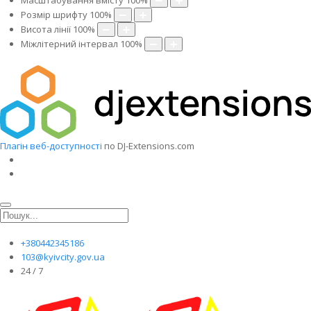
Масштабування вмісту
100
%
Розмір шрифту
100
%
Висота лінії
100
%
Міжлітерний інтервал
100
%
Плагін веб-доступності
по DJ-Extensions.com
+380442345186
103@kyivcity.gov.ua
24 / 7