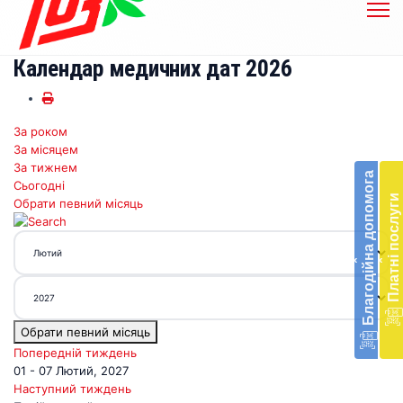
Календар медичних дат 2026
За роком
Бл
За місяцем
до
За тижнем
Благодійна допомога
Сьогодні
Підт
Платні послуги
Обрати певний місяць
діял
екст
меди
‹
‹
доп
в
Укра
благ
Обрати певний місяць
доп
Вря
Попередній тиждень
біл
01 - 07 Лютий, 2027
житт
Наступний тиждень