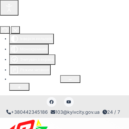
Інструменти доступності
Інверсія кольорів
Монохромний
Зчитувач з екрана
Режим читання
Розмір шрифту
100
%
+380442345186
103@kyivcity.gov.ua
24 / 7