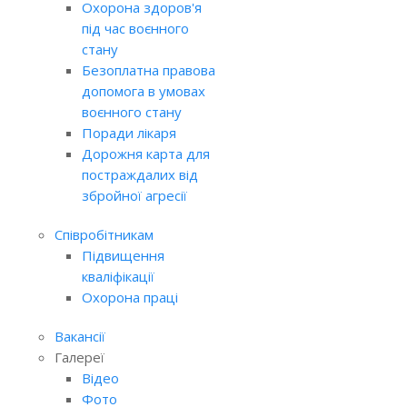
Охорона здоров'я
під час воєнного
стану
Безоплатна правова
допомога в умовах
воєнного стану
Поради лікаря
Дорожня карта для
постраждалих від
збройної агресії
Співробітникам
Підвищення
кваліфікації
Охорона праці
Вакансії
Галереї
Відео
Фото