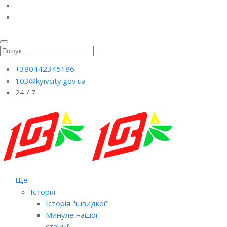
+380442345186
103@kyivcity.gov.ua
24 / 7
Ще
Історія
Історія "швидкої"
Минуле нашої
станції