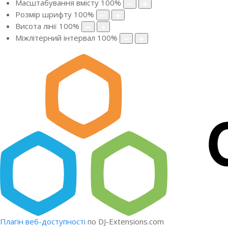
Масштабування вмісту
100
%
Розмір шрифту
100
%
Висота лінії
100
%
Міжлітерний інтервал
100
%
Плагін веб-доступності
по DJ-Extensions.com