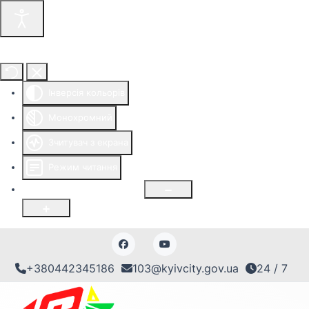
Інструменти доступності
Інверсія кольорів
Монохромний
Зчитувач з екрана
Режим читання
Розмір шрифту
100
%
+380442345186
103@kyivcity.gov.ua
24 / 7