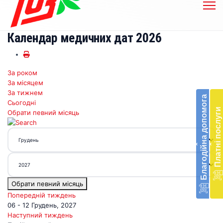
Календар медичних дат 2026
За роком
Бл
За місяцем
до
За тижнем
Благодійна допомога
Сьогодні
Підт
Платні послуги
Обрати певний місяць
діял
екст
меди
‹
‹
доп
в
Укра
благ
Обрати певний місяць
доп
Вря
Попередній тиждень
біл
06 - 12 Грудень, 2027
житт
Наступний тиждень