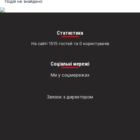
раз
Подій не знайдено
Д
Статистика
На сайті 1515 гостей та 0 користувачів
Соціальні мережі
Ми у соцмережах
Звязок з директором