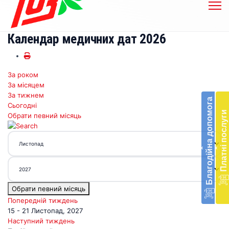
Календар медичних дат 2026
За роком
Бл
За місяцем
до
За тижнем
Благодійна допомога
Сьогодні
Підт
Платні послуги
Обрати певний місяць
діял
екст
меди
‹
‹
доп
в
Укра
благ
Обрати певний місяць
доп
Вря
Попередній тиждень
біл
15 - 21 Листопад, 2027
житт
Наступний тиждень