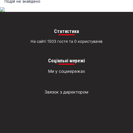
раз
Подій не знайдено
Д
Статистика
На сайті 1503 гостя та 0 користувачів
Соціальні мережі
Ми у соцмережах
Звязок з директором