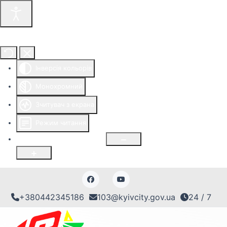
Інструменти доступності
Інверсія кольорів
Монохромний
Зчитувач з екрана
Режим читання
Розмір шрифту
100
%
+380442345186
103@kyivcity.gov.ua
24 / 7