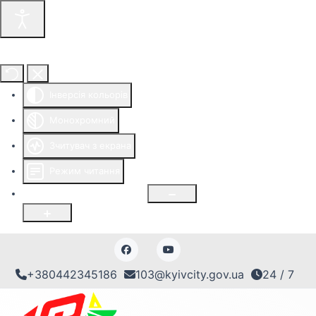
Інструменти доступності
Інверсія кольорів
Монохромний
Зчитувач з екрана
Режим читання
Розмір шрифту
100
%
+380442345186
103@kyivcity.gov.ua
24 / 7