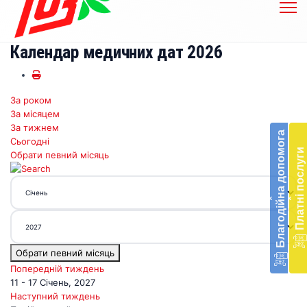
Календар медичних дат 2026
За роком
Бл
За місяцем
до
За тижнем
Благодійна допомога
Сьогодні
Підт
Платні послуги
Обрати певний місяць
діял
екст
меди
‹
‹
доп
в
Укра
благ
Обрати певний місяць
доп
Вря
Попередній тиждень
біл
11 - 17 Січень, 2027
житт
Наступний тиждень