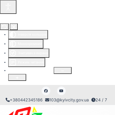
Інструменти доступності
Інверсія кольорів
Монохромний
Зчитувач з екрана
Режим читання
Розмір шрифту
100
%
+380442345186
103@kyivcity.gov.ua
24 / 7