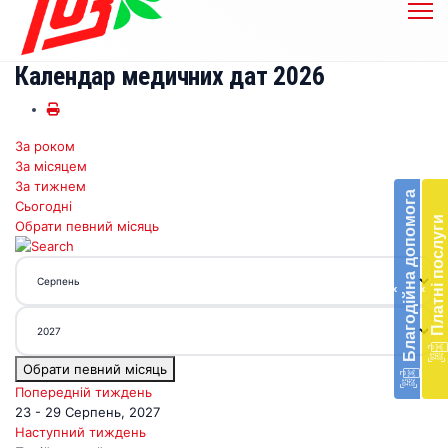
Календар медичних дат 2026
За роком
Бл
За місяцем
до
За тижнем
Благодійна допомога
Сьогодні
Підт
Платні послуги
Обрати певний місяць
діял
екст
меди
‹
‹
доп
в
Укра
благ
Обрати певний місяць
доп
Вря
Попередній тиждень
біл
23 - 29 Серпень, 2027
житт
Наступний тиждень