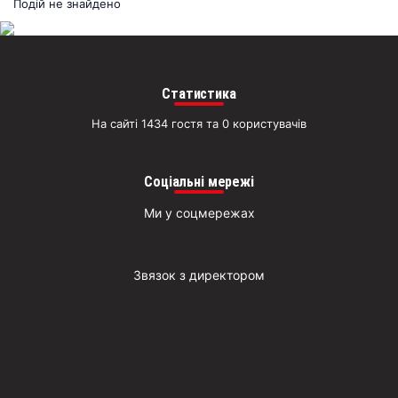
раз
Подій не знайдено
Д
Статистика
На сайті 1434 гостя та 0 користувачів
Соціальні мережі
Ми у соцмережах
Звязок з директором