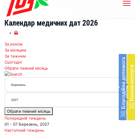
Календар медичних дат 2026
За роком
Бл
За місяцем
до
За тижнем
Благодійна допомога
Сьогодні
Підт
Платні послуги
Обрати певний місяць
діял
екст
меди
‹
‹
доп
в
Укра
благ
Обрати певний місяць
доп
Вря
Попередній тиждень
біл
01 - 07 Березень, 2027
житт
Наступний тиждень