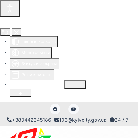
Інструменти доступності
Інверсія кольорів
Монохромний
Зчитувач з екрана
Режим читання
Розмір шрифту
100
%
+380442345186
103@kyivcity.gov.ua
24 / 7