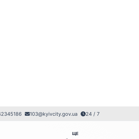
42345186
103@kyivcity.gov.ua
24 / 7
ЩЕ