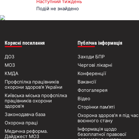
Наступний тиждень
Подій не знайдено
Корисні посилання
Публічна інформація
ДОЗ
Заходи БПР
МОЗ
Чергові лікарні
КМДА
Конференції
Профспілка працівників
Вакансії
охорони здоров’я України
Фотогалерея
Київська міська профспілка
Відео
працівників охорони
здоров'я
Сторінки пам’яті
Законодавча база
Охорона здоров'я я під час
воєнного стану
Охорона праці
Інформація щодо
Медична реформа.
безоплатної правової
Дайджест МОЗ