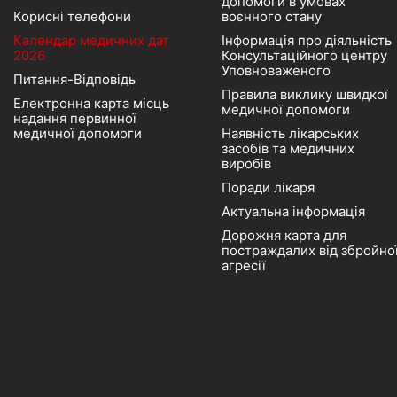
допомоги в умовах
Корисні телефони
воєнного стану
Календар медичних дат
Інформація про діяльність
2026
Консультаційного центру
Уповноваженого
Питання-Відповідь
Правила виклику швидкої
Електронна карта місць
медичної допомоги
надання первинної
медичної допомоги
Наявність лікарських
засобів та медичних
виробів
Поради лікаря
Актуальна інформація
Дорожня карта для
постраждалих від збройно
агресії