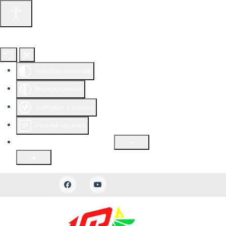
Інструменти доступності
Інверсія кольорів
Монохромний
Зчитувач з екрана
Режим читання
Розмір шрифту
100
%