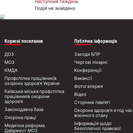
Наступний тиждень
Подій не знайдено
Корисні посилання
Публічна інформація
ДОЗ
Заходи БПР
МОЗ
Чергові лікарні
КМДА
Конференції
Профспілка працівників
Вакансії
охорони здоров’я України
Фотогалерея
Київська міська профспілка
Відео
працівників охорони
здоров'я
Сторінки пам’яті
Законодавча база
Охорона здоров'я я під час
воєнного стану
Охорона праці
Інформація щодо
Медична реформа.
безоплатної правової
Дайджест МОЗ