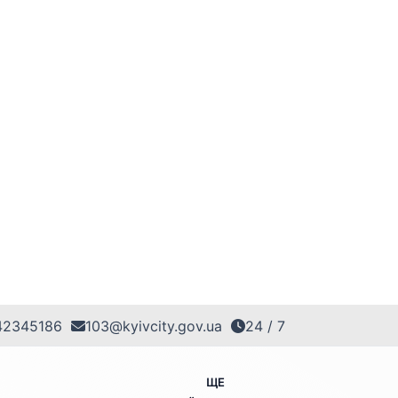
42345186
103@kyivcity.gov.ua
24 / 7
ЩЕ