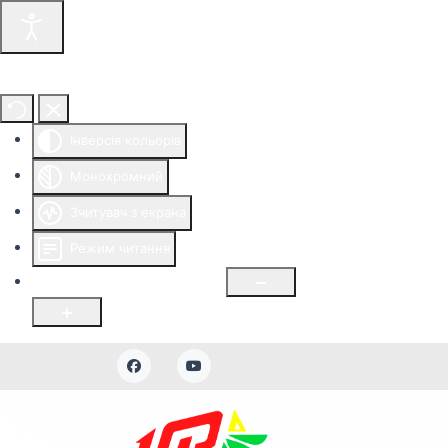
Інструменти доступності
Інверсія кольорів
Монохромний
Зчитувач з екрана
Режим читання
Розмір шрифту
100
%