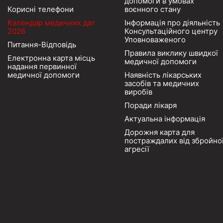
допомоги в умовах
Корисні телефони
воєнного стану
Календар медичних дат
Інформація про діяльність
2026
Консультаційного центру
Уповноваженого
Питання-Відповідь
Правила виклику швидкої
Електронна карта місць
медичної допомоги
надання первинної
медичної допомоги
Наявність лікарських
засобів та медичних
виробів
Поради лікаря
Актуальна інформація
Дорожня карта для
постраждалих від збройно
агресії