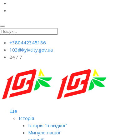
+380442345186
103@kyivcity.gov.ua
24 / 7
Ще
Історія
Історія "швидкої"
Минуле нашої
станції