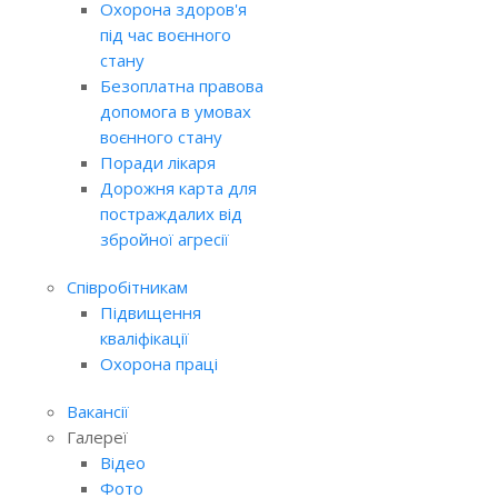
Охорона здоров'я
під час воєнного
стану
Безоплатна правова
допомога в умовах
воєнного стану
Поради лікаря
Дорожня карта для
постраждалих від
збройної агресії
Співробітникам
Підвищення
кваліфікації
Охорона праці
Вакансії
Галереї
Відео
Фото