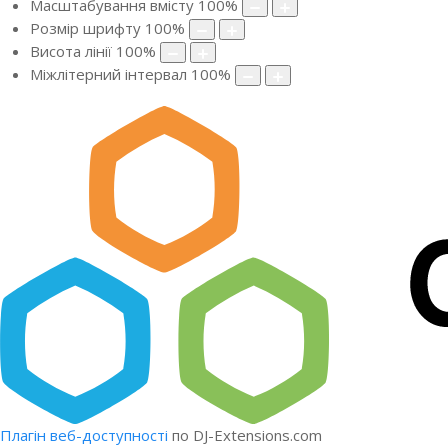
Масштабування вмісту
100
%
Розмір шрифту
100
%
Висота лінії
100
%
Міжлітерний інтервал
100
%
Плагін веб-доступності
по DJ-Extensions.com