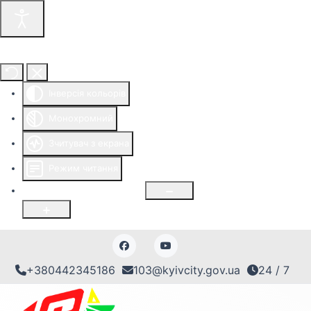
Інструменти доступності
Інверсія кольорів
Монохромний
Зчитувач з екрана
Режим читання
Розмір шрифту
100
%
+380442345186
103@kyivcity.gov.ua
24 / 7