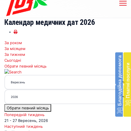
Календар медичних дат 2026
За роком
Бл
За місяцем
до
За тижнем
Благодійна допомога
Сьогодні
Підт
Платні послуги
Обрати певний місяць
діял
екст
меди
‹
‹
доп
в
Укра
благ
Обрати певний місяць
доп
Вря
Попередній тиждень
біл
21 - 27 Вересень, 2026
житт
Наступний тиждень