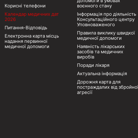
допомоги в умовах
Корисні телефони
воєнного стану
Календар медичних дат
Інформація про діяльність
2026
Консультаційного центру
Уповноваженого
Питання-Відповідь
Правила виклику швидкої
Електронна карта місць
медичної допомоги
надання первинної
медичної допомоги
Наявність лікарських
засобів та медичних
виробів
Поради лікаря
Актуальна інформація
Дорожня карта для
постраждалих від збройно
агресії