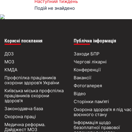
Наступний тиждень
Подій не знайдено
Корисні посилання
Публічна інформація
ДОЗ
Заходи БПР
МОЗ
Чергові лікарні
КМДА
Конференції
Профспілка працівників
Вакансії
охорони здоров’я України
Фотогалерея
Київська міська профспілка
Відео
працівників охорони
здоров'я
Сторінки пам’яті
Законодавча база
Охорона здоров'я я під час
воєнного стану
Охорона праці
Інформація щодо
Медична реформа.
безоплатної правової
Дайджест МОЗ