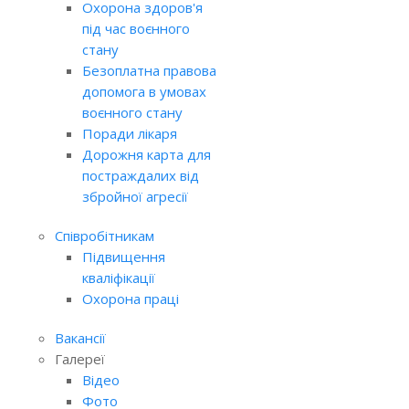
Охорона здоров'я
під час воєнного
стану
Безоплатна правова
допомога в умовах
воєнного стану
Поради лікаря
Дорожня карта для
постраждалих від
збройної агресії
Співробітникам
Підвищення
кваліфікації
Охорона праці
Вакансії
Галереї
Відео
Фото