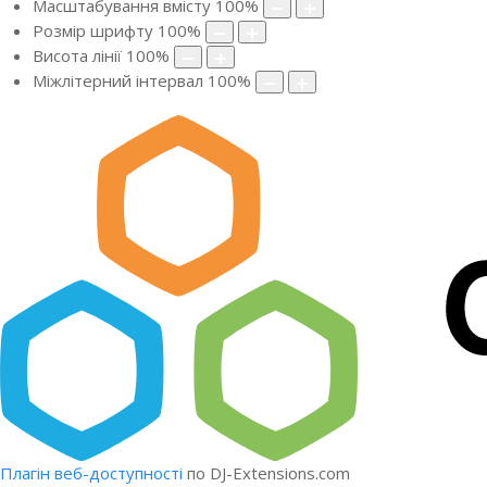
Масштабування вмісту
100
%
Розмір шрифту
100
%
Висота лінії
100
%
Міжлітерний інтервал
100
%
Плагін веб-доступності
по DJ-Extensions.com