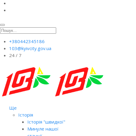
+380442345186
103@kyivcity.gov.ua
24 / 7
Ще
Історія
Історія "швидкої"
Минуле нашої
станції