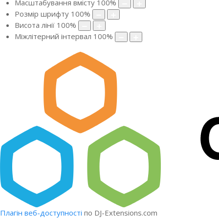
Масштабування вмісту
100
%
Розмір шрифту
100
%
Висота лінії
100
%
Міжлітерний інтервал
100
%
Плагін веб-доступності
по DJ-Extensions.com