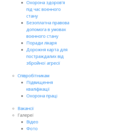
Охорона здоров'я
під час воєнного
стану
Безоплатна правова
допомога в умовах
воєнного стану
Поради лікаря
Дорожня карта для
постраждалих від
збройної агресії
Співробітникам
Підвищення
кваліфікації
Охорона праці
Вакансії
Галереї
Відео
Фото