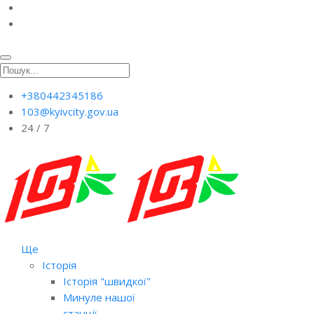
+380442345186
103@kyivcity.gov.ua
24 / 7
Ще
Історія
Історія "швидкої"
Минуле нашої
станції