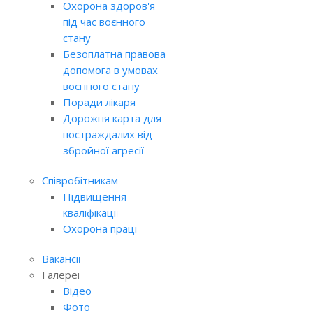
Охорона здоров'я
під час воєнного
стану
Безоплатна правова
допомога в умовах
воєнного стану
Поради лікаря
Дорожня карта для
постраждалих від
збройної агресії
Співробітникам
Підвищення
кваліфікації
Охорона праці
Вакансії
Галереї
Відео
Фото