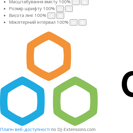
Масштабування вмісту
100
%
Розмір шрифту
100
%
Висота лінії
100
%
Міжлітерний інтервал
100
%
Плагін веб-доступності
по DJ-Extensions.com