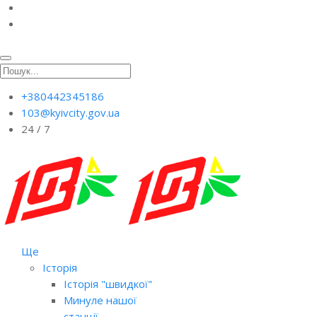
+380442345186
103@kyivcity.gov.ua
24 / 7
Ще
Історія
Історія "швидкої"
Минуле нашої
станції