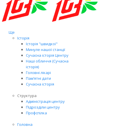
Ще
Історія
Історія "швидкої"
Минуле нашої станції
Сучасна історія Центру
Наші обличчя (Сучасна
історія)
Головні лікарі
Пам’ятні дати
Сучасна історія
Структура
Адміністрація центру
Підрозділи центру
Профспілка
Головна