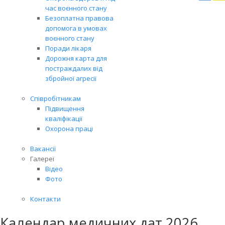
Вря
час воєнного стану
біл
Безоплатна правова
житт
допомога в умовах
раз
воєнного стану
Поради лікаря
Дорожня карта для
постраждалих від
збройної агресії
Співробітникам
Підвищення
кваліфікації
Охорона праці
Вакансії
Галереї
Відео
Фото
Контакти
Календар медичних дат 2026