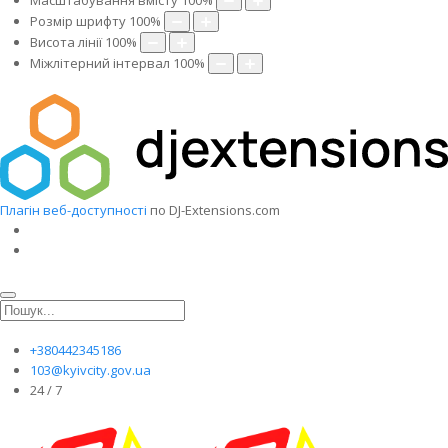
Масштабування вмісту
100
%
Розмір шрифту
100
%
Висота лінії
100
%
Міжлітерний інтервал
100
%
Плагін веб-доступності
по DJ-Extensions.com
+380442345186
103@kyivcity.gov.ua
24 / 7