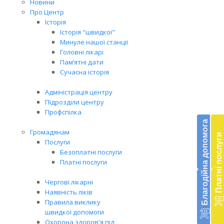
Новини
Про Центр
Історія
Історія "швидкої"
Минуле нашої станції
Головні лікарі
Пам’ятні дати
Сучасна історія
Адміністрація центру
Підрозділи центру
Бл
Профспілка
до
Благодійна допомога
Громадянам
Платні послуги
Підт
Послуги
діял
Безоплатні послуги
екст
Платні послуги
‹
‹
меди
доп
Чергові лікарні
в
Наявність ліків
Укра
Правила виклику
благ
швидкої допомоги
доп
Охорона здоров'я під