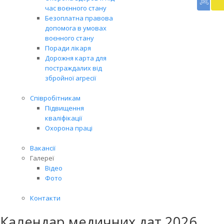
доп
час воєнного стану
Вря
Безоплатна правова
біл
допомога в умовах
житт
воєнного стану
раз
Поради лікаря
Дорожня карта для
постраждалих від
збройної агресії
Співробітникам
Підвищення
кваліфікації
Охорона праці
Вакансії
Галереї
Відео
Фото
Контакти
Календар медичних дат 2026