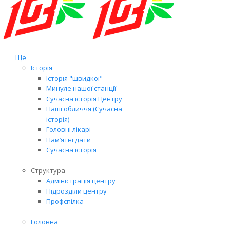
Ще
Історія
Історія "швидкої"
Минуле нашої станції
Сучасна історія Центру
Наші обличчя (Сучасна
історія)
Головні лікарі
Пам’ятні дати
Сучасна історія
Структура
Адміністрація центру
Підрозділи центру
Профспілка
Головна