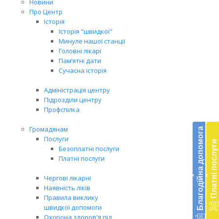
Новини
Про Центр
Історія
Історія "швидкої"
Минуле нашої станції
Головні лікарі
Пам’ятні дати
Сучасна історія
Адміністрація центру
Підрозділи центру
Профспілка
Бл
до
Громадянам
Благодійна допомога
Послуги
Платні послуги
Підт
Безоплатні послуги
діял
Платні послуги
екст
‹
‹
меди
Чергові лікарні
доп
Наявність ліків
в
Правила виклику
Укра
швидкої допомоги
благ
Охорона здоров'я під