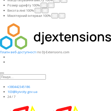
Масштабування вмісту
100
%
Розмір шрифту
100
%
Висота лінії
100
%
Міжлітерний інтервал
100
%
Плагін веб-доступності
по DJ-Extensions.com
+380442345186
103@kyivcity.gov.ua
24 / 7