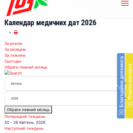
Календар медичних дат 2026
За роком
Бл
За місяцем
до
За тижнем
Благодійна допомога
Сьогодні
Підт
Платні послуги
Обрати певний місяць
діял
екст
меди
‹
‹
доп
в
Укра
благ
Обрати певний місяць
доп
Вря
Попередній тиждень
біл
20 - 26 Квітень, 2026
житт
Наступний тиждень