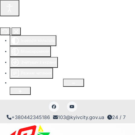
Інструменти доступності
Інверсія кольорів
Монохромний
Зчитувач з екрана
Режим читання
Розмір шрифту
100
%
+380442345186
103@kyivcity.gov.ua
24 / 7