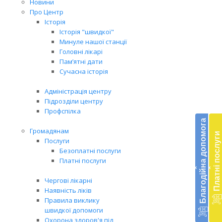
Новини
Про Центр
Історія
Історія "швидкої"
Минуле нашої станції
Головні лікарі
Пам’ятні дати
Сучасна історія
Адміністрація центру
Підрозділи центру
Бл
Профспілка
до
Благодійна допомога
Громадянам
Платні послуги
Підт
Послуги
діял
Безоплатні послуги
екст
Платні послуги
‹
‹
меди
доп
Чергові лікарні
в
Наявність ліків
Укра
Правила виклику
благ
швидкої допомоги
доп
Охорона здоров'я під