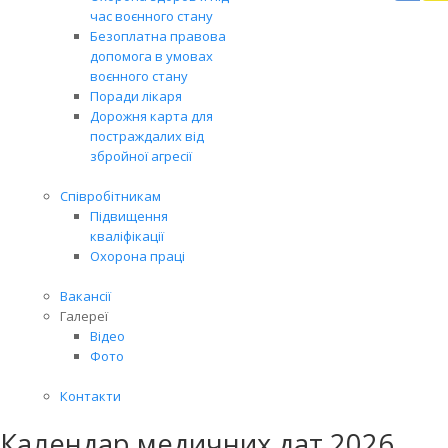
Вря
час воєнного стану
біл
Безоплатна правова
житт
допомога в умовах
раз
воєнного стану
Поради лікаря
Дорожня карта для
постраждалих від
збройної агресії
Співробітникам
Підвищення
кваліфікації
Охорона праці
Вакансії
Галереї
Відео
Фото
Контакти
Календар медичних дат 2026