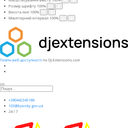
Масштабування вмісту
100
%
Розмір шрифту
100
%
Висота лінії
100
%
Міжлітерний інтервал
100
%
Плагін веб-доступності
по DJ-Extensions.com
+380442345186
103@kyivcity.gov.ua
24 / 7