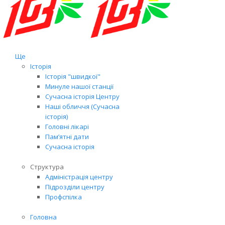
Ще
Історія
Історія "швидкої"
Минуле нашої станції
Сучасна історія Центру
Наші обличчя (Сучасна
історія)
Головні лікарі
Пам’ятні дати
Сучасна історія
Структура
Адміністрація центру
Підрозділи центру
Профспілка
Головна