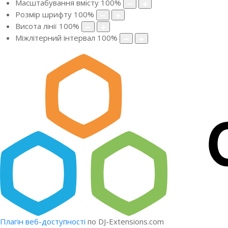
Масштабування вмісту
100
%
Розмір шрифту
100
%
Висота лінії
100
%
Міжлітерний інтервал
100
%
Плагін веб-доступності
по DJ-Extensions.com