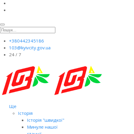
+380442345186
103@kyivcity.gov.ua
24 / 7
Ще
Історія
Історія "швидкої"
Минуле нашої
станції