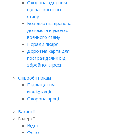
Охорона здоров'я
під час воєнного
стану
Безоплатна правова
допомога в умовах
воєнного стану
Поради лікаря
Дорожня карта для
постраждалих від
збройної агресії
Співробітникам
Підвищення
кваліфікації
Охорона праці
Вакансії
Галереї
Відео
Фото